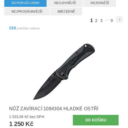
DOPORUČUJEME
NEJLEVNĚJŠÍ
NEJDRAŽŠÍ
NEJPRODÁVANĚJŠÍ
ABECEDNĚ
...
1
2
3
9
150
položek celkem
NŮŽ ZAVÍRACÍ 1084304 HLADKÉ OSTŘÍ
1 033,06 Kč bez DPH
1 250 Kč