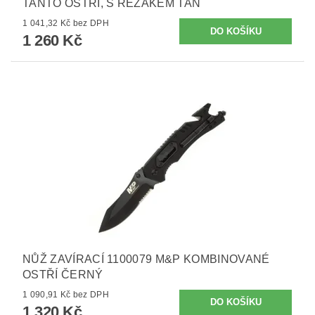
TANTO OSTŘÍ, S ŘEZÁKEM TAN
1 041,32 Kč bez DPH
1 260 Kč
NŮŽ ZAVÍRACÍ 1100079 M&P KOMBINOVANÉ
OSTŘÍ ČERNÝ
1 090,91 Kč bez DPH
1 320 Kč