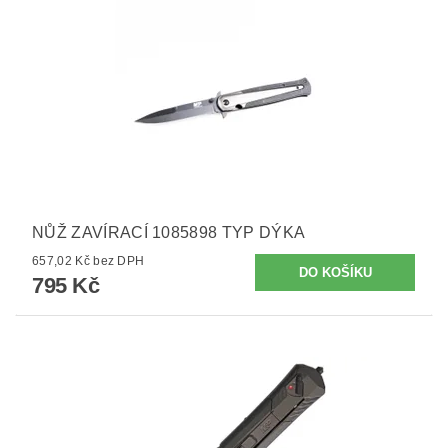
NŮŽ ZAVÍRACÍ 1085898 TYP DÝKA
657,02 Kč bez DPH
795 Kč