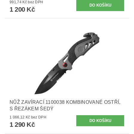
991,74 Kč bez DPH
1 200 Kč
NŮŽ ZAVÍRACÍ 1100038 KOMBINOVANÉ OSTŘÍ,
S ŘEZÁKEM ŠEDÝ
1 066,12 Kč bez DPH
1 290 Kč