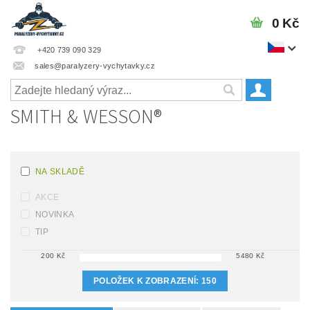
0 Kč
+420 739 090 329
sales@paralyzery-vychytavky.cz
SMITH & WESSON®
NA SKLADĚ
AKCE
NOVINKA
TIP
200
Kč
5480
Kč
POLOŽEK K ZOBRAZENÍ:
150