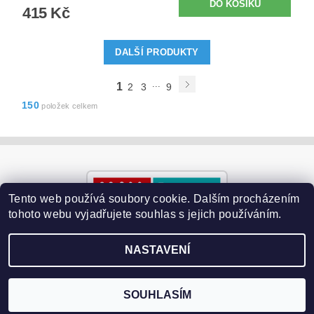
415 Kč
DALŠÍ PRODUKTY
...
1
2
3
9
150
položek celkem
Tento web používá soubory cookie. Dalším procházením
tohoto webu vyjadřujete souhlas s jejich používáním.
NASTAVENÍ
2026 ©
Paralyzery-vychytavky.cz
, všechna práva vyhrazena
Vytvořil Shoptet
SOUHLASÍM