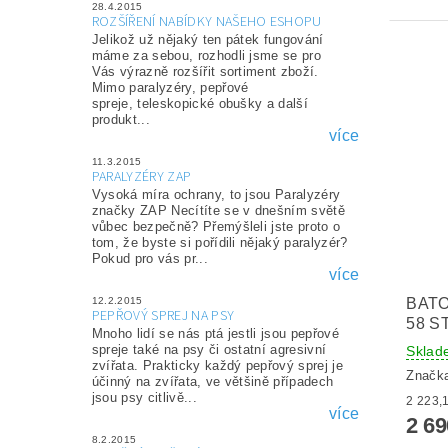
28.4.2015
ROZŠÍŘENÍ NABÍDKY NAŠEHO ESHOPU
Jelikož už nějaký ten pátek fungování
máme za sebou, rozhodli jsme se pro
Vás výrazně rozšířit sortiment zboží.
Mimo paralyzéry, pepřové
spreje, teleskopické obušky a další
produkt...
více
11.3.2015
PARALYZÉRY ZAP
Vysoká míra ochrany, to jsou Paralyzéry
značky ZAP Necítíte se v dnešním světě
vůbec bezpečně? Přemýšleli jste proto o
tom, že byste si pořídili nějaký paralyzér?
Pokud pro vás pr...
více
12.2.2015
BAT
PEPŘOVÝ SPREJ NA PSY
58 S
Mnoho lidí se nás ptá jestli jsou pepřové
spreje také na psy či ostatní agresivní
Sklad
zvířata. Prakticky každý pepřový sprej je
Značk
účinný na zvířata, ve většině případech
jsou psy citlivě...
více
2 6
8.2.2015