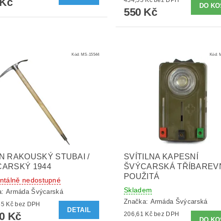
 Kč
550 Kč
Kód:
MS-15544
Kód:
N RAKOUSKÝ STUBAI /
SVÍTILNA KAPESNÍ
ARSKÝ 1944
ŠVÝCARSKÁ TŘÍBAREV
POUŽITÁ
tálně nedostupné
Skladem
a:
Armáda Švýcarská
Značka:
Armáda Švýcarská
4 545,45 Kč bez DPH
DETAIL
00 Kč
206,61 Kč bez DPH