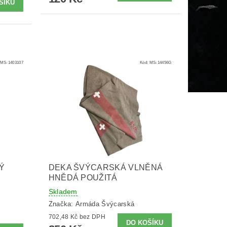
MS-1403107
Kód:
MS-14456G
Ý
DEKA ŠVÝCARSKÁ VLNĚNÁ
HNĚDÁ POUŽITÁ
Skladem
Značka:
Armáda Švýcarská
702,48 Kč bez DPH