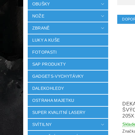
OBUŠKY
NOŽE
DOPO
ZBRANĚ
LUKY A KUŠE
FOTOPASTI
SAP PRODUKTY
GADGETS-VYCHYTÁVKY
DALEKOHLEDY
OSTRAHA MAJETKU
DEK
ŠVÝ
SUPER KVALITNÍ LASERY
205X
Sklad
SVÍTILNY
Značk