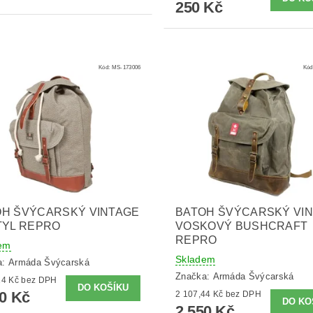
250 Kč
Kód:
MS-173006
Kód
OH ŠVÝCARSKÝ VINTAGE
BATOH ŠVÝCARSKÝ VI
TYL REPRO
VOSKOVÝ BUSHCRAFT
REPRO
em
Skladem
a:
Armáda Švýcarská
Značka:
Armáda Švýcarská
2 223,14 Kč bez DPH
90 Kč
2 107,44 Kč bez DPH
2 550 Kč