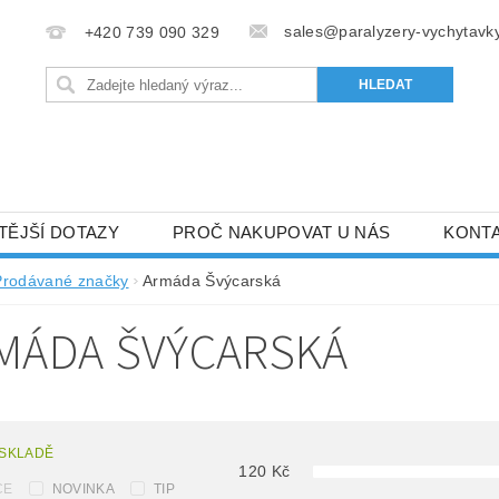
sales@paralyzery-vychytavky
+420 739 090 329
TĚJŠÍ DOTAZY
PROČ NAKUPOVAT U NÁS
KONT
Prodávané značky
Armáda Švýcarská
MÁDA ŠVÝCARSKÁ
 SKLADĚ
120
Kč
CE
NOVINKA
TIP