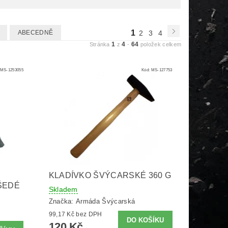
1
ABECEDNĚ
2
3
4
1
4
64
Stránka
z
-
položek celkem
MS-1253055
Kód:
MS-127753
KLADÍVKO ŠVÝCARSKÉ 360 G
ŠEDÉ
Skladem
Značka:
Armáda Švýcarská
99,17 Kč bez DPH
120 Kč