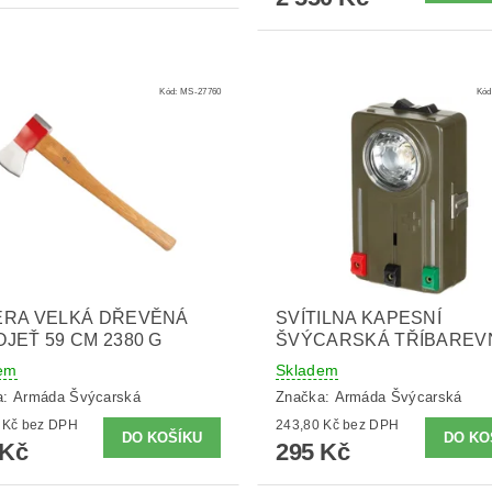
Kód:
MS-27760
Kód
ERA VELKÁ DŘEVĚNÁ
SVÍTILNA KAPESNÍ
JEŤ 59 CM 2380 G
ŠVÝCARSKÁ TŘÍBAREV
em
Skladem
a:
Armáda Švýcarská
Značka:
Armáda Švýcarská
636,36 Kč bez DPH
243,80 Kč bez DPH
 Kč
295 Kč