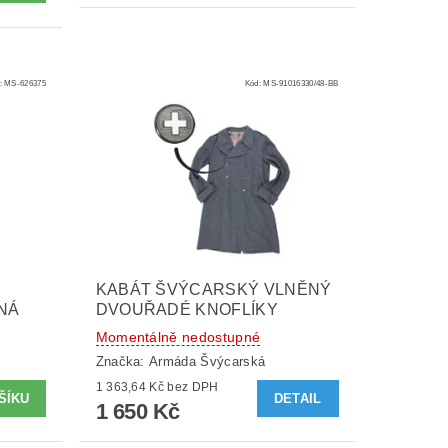
:
MS-626375
Kód:
MS-91016330/48-BB
KABÁT ŠVÝCARSKÝ VLNĚNÝ
NÁ
DVOUŘADÉ KNOFLÍKY
Momentálně nedostupné
Značka:
Armáda Švýcarská
1 363,64 Kč bez DPH
DETAIL
1 650 Kč