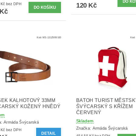
120 Kč
301,65 Kč bez DPH
 Kč
Kód:
MS-1312500/100
Kód:
SEK KALHOTOVÝ 33MM
BATOH TURIST MĚSTSK
CARSKÝ KOŽENÝ HNĚDÝ
ŠVÝCARSKÝ S KŘÍŽEM
ČERVENÝ
em
Skladem
a:
Armáda Švýcarská
Značka:
Armáda Švýcarská
404,96 Kč bez DPH
DETAIL
454,55 Kč bez DPH