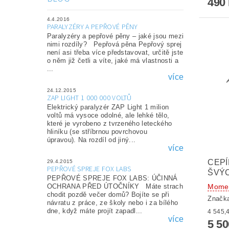
490
4.4.2016
PARALYZÉRY A PEPŘOVÉ PĚNY
Paralyzéry a pepřové pěny – jaké jsou mezi
nimi rozdíly? Pepřová pěna Pepřový sprej
není asi třeba více představovat, určitě jste
o něm již četli a víte, jaké má vlastnosti a
...
více
24.12.2015
ZAP LIGHT 1 000 000 VOLTŮ
Elektrický paralyzér ZAP Light 1 milion
voltů má vysoce odolné, ale lehké tělo,
které je vyrobeno z tvrzeného leteckého
hliníku (se stříbrnou povrchovou
úpravou). Na rozdíl od jiný...
více
CEPÍ
29.4.2015
PEPŘOVÉ SPREJE FOX LABS
ŠVÝC
PEPŘOVÉ SPREJE FOX LABS: ÚČINNÁ
Momen
OCHRANA PŘED ÚTOČNÍKY Máte strach
chodit pozdě večer domů? Bojíte se při
Značk
návratu z práce, ze školy nebo i za bílého
dne, když máte projít zapadl...
více
5 5