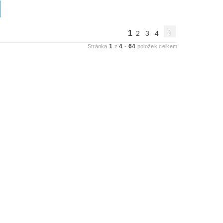
1
2
3
4
1
4
64
Stránka
z
-
položek celkem