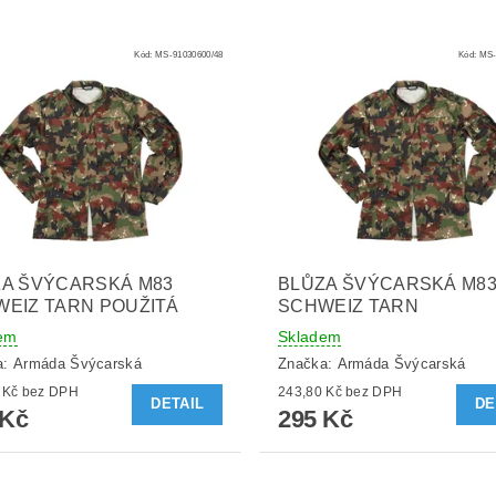
Kód:
MS-91030600/48
Kód:
MS-
ZA ŠVÝCARSKÁ M83
BLŮZA ŠVÝCARSKÁ M8
EIZ TARN POUŽITÁ
SCHWEIZ TARN
em
Skladem
a:
Armáda Švýcarská
Značka:
Armáda Švýcarská
198,35 Kč bez DPH
243,80 Kč bez DPH
DETAIL
DE
 Kč
295 Kč