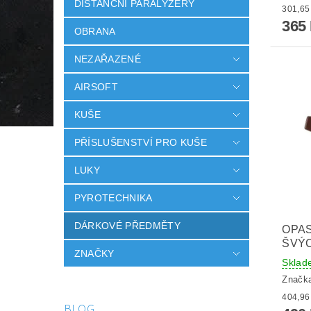
DISTANČNÍ PARALYZÉRY
365
OBRANA
NEZAŘAZENÉ
AIRSOFT
KUŠE
PŘÍSLUŠENSTVÍ PRO KUŠE
LUKY
PYROTECHNIKA
DÁRKOVÉ PŘEDMĚTY
OPA
ŠVÝ
ZNAČKY
Sklad
Značk
BLOG