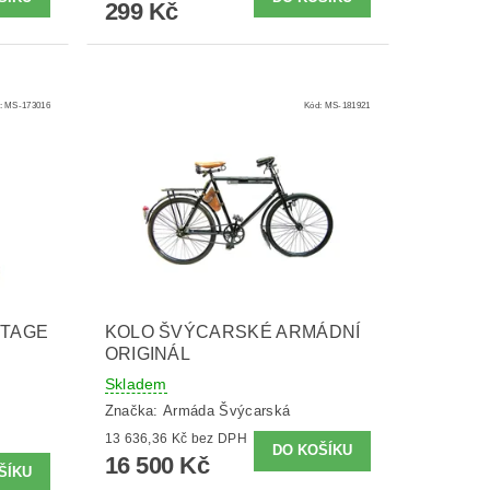
299 Kč
:
MS-173016
Kód:
MS-181921
NTAGE
KOLO ŠVÝCARSKÉ ARMÁDNÍ
ORIGINÁL
Skladem
Značka:
Armáda Švýcarská
13 636,36 Kč bez DPH
16 500 Kč