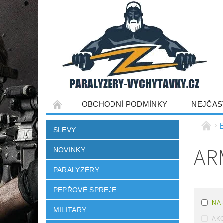
OBCHODNÍ PODMÍNKY
NEJČAS
SLEVY
AR
NOVINKY
PARALYZÉRY
PEPŘOVÉ SPREJE
NA
MILITARY
AK