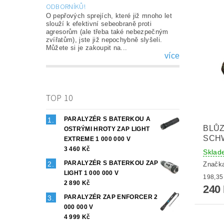
ODBORNÍKŮ!
O pepřových sprejích, které již mnoho let
slouží k efektivní sebeobraně proti
agresorům (ale třeba také nebezpečným
zvířatům), jste již nepochybně slyšeli.
Můžete si je zakoupit na...
více
TOP 10
PARALYZÉR S BATERKOU A
BLŮ
OSTRÝMI HROTY ZAP LIGHT
SCHW
EXTREME 1 000 000 V
3 460 Kč
Sklad
PARALYZÉR S BATERKOU ZAP
Značk
LIGHT 1 000 000 V
2 890 Kč
240
PARALYZÉR ZAP ENFORCER 2
000 000 V
4 999 Kč