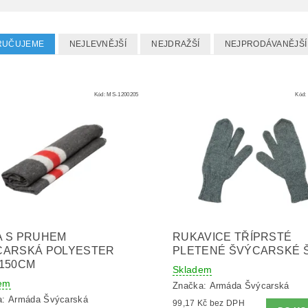
RUČUJEME
NEJLEVNĚJŠÍ
NEJDRAŽŠÍ
NEJPRODÁVANĚJŠÍ
Kód:
MS-1200205
Kód:
A S PRUHEM
RUKAVICE TŘÍPRSTÉ
CARSKÁ POLYESTER
PLETENÉ ŠVÝCARSKÉ 
150CM
Skladem
em
Značka:
Armáda Švýcarská
a:
Armáda Švýcarská
99,17 Kč bez DPH