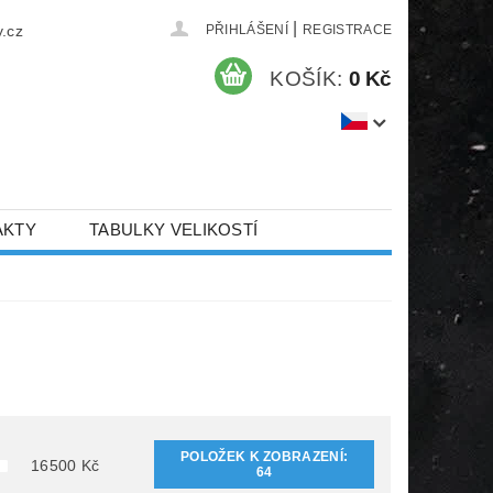
|
.cz
PŘIHLÁŠENÍ
REGISTRACE
KOŠÍK:
0 Kč
AKTY
TABULKY VELIKOSTÍ
POLOŽEK K ZOBRAZENÍ:
16500
Kč
64