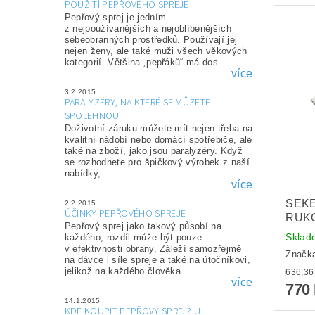
POUŽITÍ PEPŘOVÉHO SPREJE
Pepřový sprej je jedním
z nejpoužívanějších a nejoblíbenějších
sebeobranných prostředků. Používají jej
nejen ženy, ale také muži všech věkových
kategorií. Většina „pepřáků“ má dos...
více
3.2.2015
PARALYZÉRY, NA KTERÉ SE MŮŽETE
SPOLEHNOUT
Doživotní záruku můžete mít nejen třeba na
kvalitní nádobí nebo domácí spotřebiče, ale
také na zboží, jako jsou paralyzéry. Když
se rozhodnete pro špičkový výrobek z naší
nabídky, ...
více
SEK
2.2.2015
ÚČINKY PEPŘOVÉHO SPREJE
RUKO
Pepřový sprej jako takový působí na
Sklad
každého, rozdíl může být pouze
v efektivnosti obrany. Záleží samozřejmě
Značk
na dávce i síle spreje a také na útočníkovi,
jelikož na každého člověka ...
více
770
14.1.2015
KDE KOUPIT PEPŘOVÝ SPREJ? U