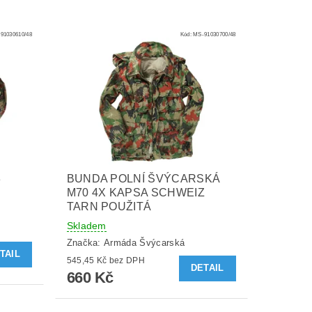
91030610/48
Kód:
MS-91030700/48
3
BUNDA POLNÍ ŠVÝCARSKÁ
M70 4X KAPSA SCHWEIZ
TARN POUŽITÁ
Skladem
Značka:
Armáda Švýcarská
TAIL
545,45 Kč bez DPH
DETAIL
660 Kč