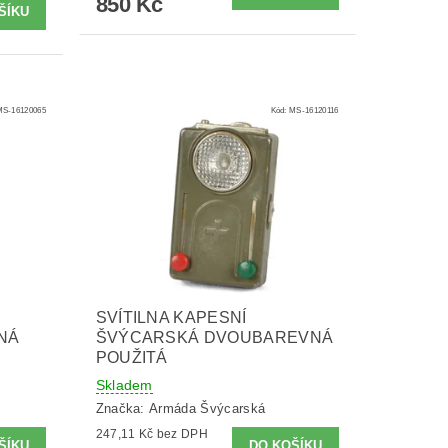
850 Kč
MS-16120065
Kód:
MS-16120116
SVÍTILNA KAPESNÍ
NÁ
ŠVÝCARSKÁ DVOUBAREVNÁ
POUŽITÁ
Skladem
Značka:
Armáda Švýcarská
247,11 Kč bez DPH