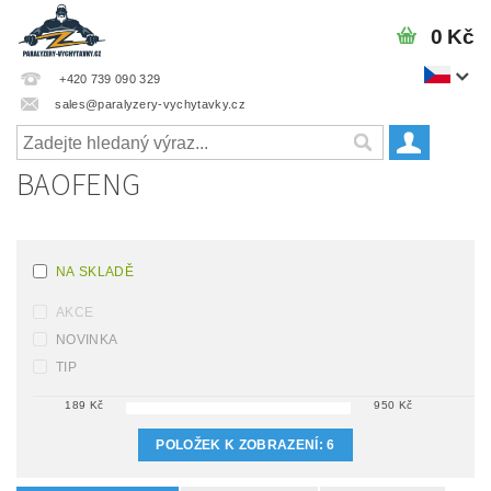
0 Kč
+420 739 090 329
sales@paralyzery-vychytavky.cz
BAOFENG
NA SKLADĚ
AKCE
NOVINKA
TIP
189
Kč
950
Kč
POLOŽEK K ZOBRAZENÍ:
6