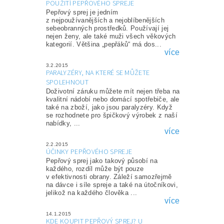
POUŽITÍ PEPŘOVÉHO SPREJE
Pepřový sprej je jedním
z nejpoužívanějších a nejoblíbenějších
sebeobranných prostředků. Používají jej
nejen ženy, ale také muži všech věkových
kategorií. Většina „pepřáků“ má dos...
více
3.2.2015
PARALYZÉRY, NA KTERÉ SE MŮŽETE
SPOLEHNOUT
Doživotní záruku můžete mít nejen třeba na
kvalitní nádobí nebo domácí spotřebiče, ale
také na zboží, jako jsou paralyzéry. Když
se rozhodnete pro špičkový výrobek z naší
nabídky, ...
více
2.2.2015
ÚČINKY PEPŘOVÉHO SPREJE
Pepřový sprej jako takový působí na
každého, rozdíl může být pouze
v efektivnosti obrany. Záleží samozřejmě
na dávce i síle spreje a také na útočníkovi,
jelikož na každého člověka ...
více
14.1.2015
KDE KOUPIT PEPŘOVÝ SPREJ? U