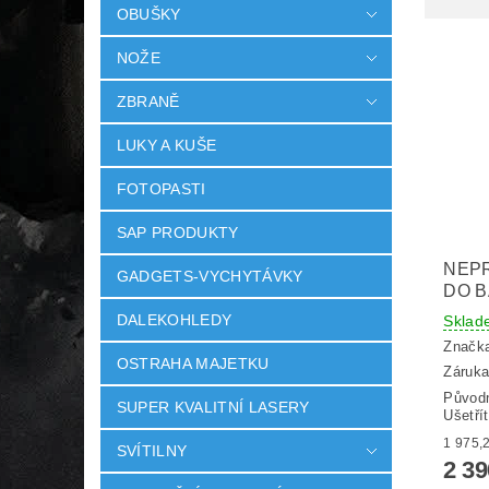
OBUŠKY
NOŽE
ZBRANĚ
LUKY A KUŠE
FOTOPASTI
SAP PRODUKTY
NEP
GADGETS-VYCHYTÁVKY
DO B
DALEKOHLEDY
Sklad
Značk
OSTRAHA MAJETKU
Záruka
Původ
SUPER KVALITNÍ LASERY
Ušetří
SVÍTILNY
2 3