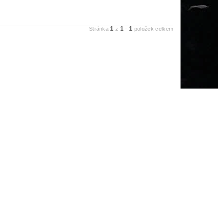
1
1
1
Stránka
z
-
položek celkem