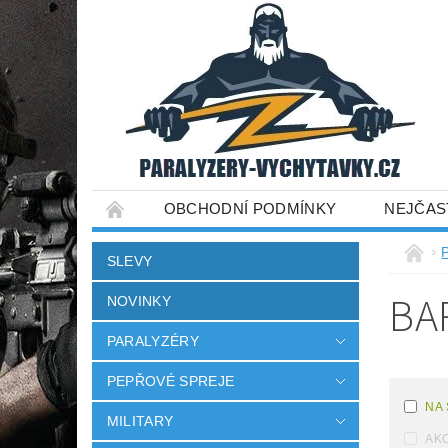
OBCHODNÍ PODMÍNKY
NEJČAS
SLEVY
BA
NOVINKY
PARALYZÉRY
PEPŘOVÉ SPREJE
NA
MILITARY
AK