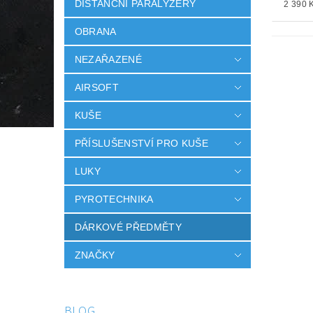
DISTANČNÍ PARALYZÉRY
2 390 K
OBRANA
NEZAŘAZENÉ
AIRSOFT
KUŠE
PŘÍSLUŠENSTVÍ PRO KUŠE
LUKY
PYROTECHNIKA
DÁRKOVÉ PŘEDMĚTY
ZNAČKY
BLOG