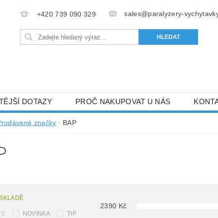
sales@paralyzery-vychytavky
+420 739 090 329
TĚJŠÍ DOTAZY
PROČ NAKUPOVAT U NÁS
KONT
Prodávané značky
BAP
P
 SKLADĚ
2390
Kč
CE
NOVINKA
TIP