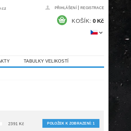
|
.cz
PŘIHLÁŠENÍ
REGISTRACE
KOŠÍK:
0 Kč
AKTY
TABULKY VELIKOSTÍ
POLOŽEK K ZOBRAZENÍ:
1
2391
Kč