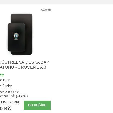
Kód:
99024
RŮSTŘELNÁ DESKA BAP
ATOHU - ÚROVEŇ 1 A 3
em
a:
BAP
: 2 roky
ně:
2 890 Kč
te
:
500 Kč (–17 %)
1 975,21 Kč bez DPH
90 Kč