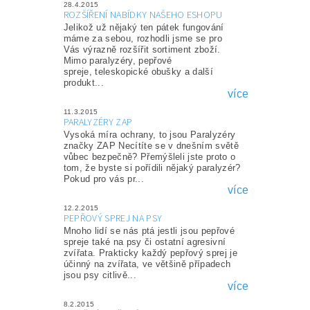
28.4.2015
ROZŠÍŘENÍ NABÍDKY NAŠEHO ESHOPU
Jelikož už nějaký ten pátek fungování
máme za sebou, rozhodli jsme se pro
Vás výrazně rozšířit sortiment zboží.
Mimo paralyzéry, pepřové
spreje, teleskopické obušky a další
produkt...
více
11.3.2015
PARALYZÉRY ZAP
Vysoká míra ochrany, to jsou Paralyzéry
značky ZAP Necítíte se v dnešním světě
vůbec bezpečně? Přemýšleli jste proto o
tom, že byste si pořídili nějaký paralyzér?
Pokud pro vás pr...
více
12.2.2015
PEPŘOVÝ SPREJ NA PSY
Mnoho lidí se nás ptá jestli jsou pepřové
spreje také na psy či ostatní agresivní
zvířata. Prakticky každý pepřový sprej je
účinný na zvířata, ve většině případech
jsou psy citlivě...
více
8.2.2015