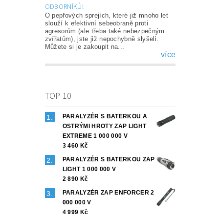
ODBORNÍKŮ!
O pepřových sprejích, které již mnoho let
slouží k efektivní sebeobraně proti
agresorům (ale třeba také nebezpečným
zvířatům), jste již nepochybně slyšeli.
Můžete si je zakoupit na...
více
TOP 10
PARALYZÉR S BATERKOU A
OSTRÝMI HROTY ZAP LIGHT
EXTREME 1 000 000 V
3 460 Kč
PARALYZÉR S BATERKOU ZAP
LIGHT 1 000 000 V
2 890 Kč
PARALYZÉR ZAP ENFORCER 2
000 000 V
4 999 Kč