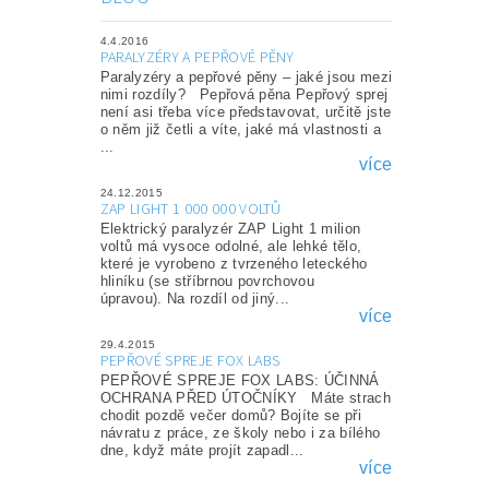
4.4.2016
PARALYZÉRY A PEPŘOVÉ PĚNY
Paralyzéry a pepřové pěny – jaké jsou mezi
nimi rozdíly? Pepřová pěna Pepřový sprej
není asi třeba více představovat, určitě jste
o něm již četli a víte, jaké má vlastnosti a
...
více
24.12.2015
ZAP LIGHT 1 000 000 VOLTŮ
Elektrický paralyzér ZAP Light 1 milion
voltů má vysoce odolné, ale lehké tělo,
které je vyrobeno z tvrzeného leteckého
hliníku (se stříbrnou povrchovou
úpravou). Na rozdíl od jiný...
více
29.4.2015
PEPŘOVÉ SPREJE FOX LABS
PEPŘOVÉ SPREJE FOX LABS: ÚČINNÁ
OCHRANA PŘED ÚTOČNÍKY Máte strach
chodit pozdě večer domů? Bojíte se při
návratu z práce, ze školy nebo i za bílého
dne, když máte projít zapadl...
více