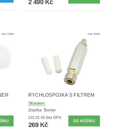
2 490 Kč
Kód:
70229
Kód:
70230
NER
RYCHLOSPOJKA S FILTREM
Skladem
Značka:
Borner
222,31 Kč bez DPH
269 Kč