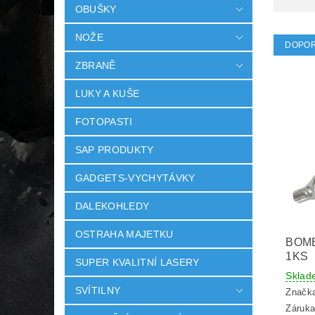
OBUŠKY
NOŽE
DOPO
ZBRANĚ
LUKY A KUŠE
FOTOPASTI
SAP PRODUKTY
GADGETS-VYCHYTÁVKY
DALEKOHLEDY
OSTRAHA MAJETKU
BOMB
1KS
SUPER KVALITNÍ LASERY
Sklad
SVÍTILNY
Značk
Záruka