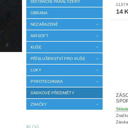
DISTANČNÍ PARALYZÉRY
14 
OBRANA
NEZAŘAZENÉ
AIRSOFT
KUŠE
PŘÍSLUŠENSTVÍ PRO KUŠE
LUKY
PYROTECHNIKA
DÁRKOVÉ PŘEDMĚTY
ZÁSO
SPOR
ZNAČKY
Sklad
Značk
Záruka
BLOG