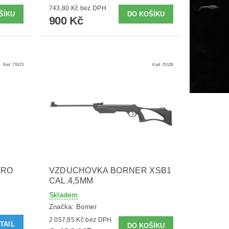
743,80 Kč bez DPH
900 Kč
Kód:
70125
Kód:
70128
PRO
VZDUCHOVKA BORNER XSB1
CAL.4,5MM
Skladem
Značka:
Borner
2 057,85 Kč bez DPH
TAIL