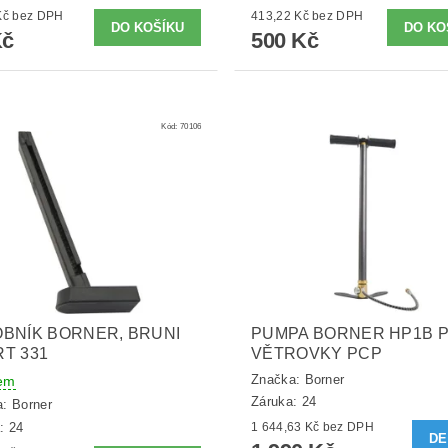
11,57 Kč bez DPH
413,22 Kč bez DPH
Kč
500 Kč
Kód:
70106
BNÍK BORNER, BRUNI
PUMPA BORNER HP1B 
T 331
VĚTROVKY PCP
Značka:
Borner
em
Záruka: 24
a:
Borner
: 24
1 644,63 Kč bez DPH
DE