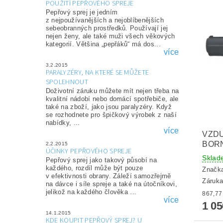
POUŽITÍ PEPŘOVÉHO SPREJE
Pepřový sprej je jedním
z nejpoužívanějších a nejoblíbenějších
sebeobranných prostředků. Používají jej
nejen ženy, ale také muži všech věkových
kategorií. Většina „pepřáků“ má dos...
více
3.2.2015
PARALYZÉRY, NA KTERÉ SE MŮŽETE
SPOLEHNOUT
Doživotní záruku můžete mít nejen třeba na
kvalitní nádobí nebo domácí spotřebiče, ale
také na zboží, jako jsou paralyzéry. Když
se rozhodnete pro špičkový výrobek z naší
nabídky, ...
více
VZD
BOR
2.2.2015
ÚČINKY PEPŘOVÉHO SPREJE
Sklad
Pepřový sprej jako takový působí na
každého, rozdíl může být pouze
Značk
v efektivnosti obrany. Záleží samozřejmě
Záruka
na dávce i síle spreje a také na útočníkovi,
jelikož na každého člověka ...
více
1 0
14.1.2015
KDE KOUPIT PEPŘOVÝ SPREJ? U