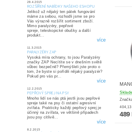
28.4.2015
ROZŠÍŘENÍ NABÍDKY NAŠEHO ESHOPU
Jelikož už nějaký ten pátek fungování
máme za sebou, rozhodli jsme se pro
Vás výrazně rozšířit sortiment zboží.
Mimo paralyzéry, pepřové
spreje, teleskopické obušky a další
produkt...
více
11.3.2015
PARALYZÉRY ZAP
Vysoká míra ochrany, to jsou Paralyzéry
značky ZAP Necítíte se v dnešním světě
vůbec bezpečně? Přemýšleli jste proto o
tom, že byste si pořídili nějaký paralyzér?
Pokud pro vás pr...
více
MAN
12.2.2015
Sklad
PEPŘOVÝ SPREJ NA PSY
Mnoho lidí se nás ptá jestli jsou pepřové
Značk
spreje také na psy či ostatní agresivní
zvířata. Prakticky každý pepřový sprej je
účinný na zvířata, ve většině případech
489
jsou psy citlivě...
více
8.2.2015