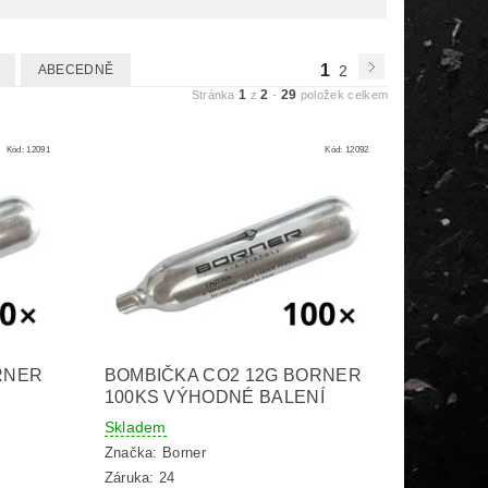
1
ABECEDNĚ
2
1
2
29
Stránka
z
-
položek celkem
Kód:
12091
Kód:
12092
RNER
BOMBIČKA CO2 12G BORNER
100KS VÝHODNÉ BALENÍ
Skladem
Značka:
Borner
Záruka: 24