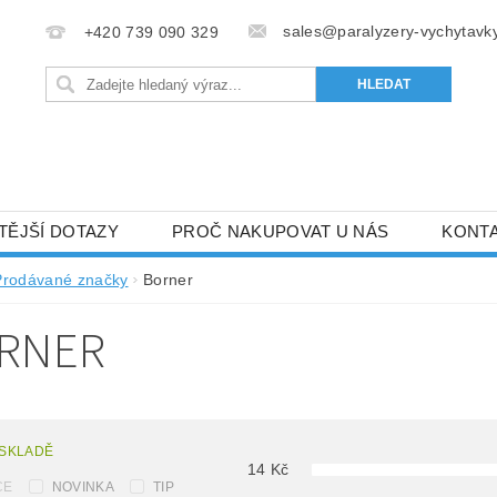
sales@paralyzery-vychytavky
+420 739 090 329
TĚJŠÍ DOTAZY
PROČ NAKUPOVAT U NÁS
KONT
Prodávané značky
Borner
RNER
 SKLADĚ
14
Kč
CE
NOVINKA
TIP