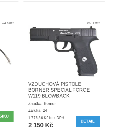
Kód:
70232
Kód:
8.2222
VZDUCHOVÁ PISTOLE
BORNER SPECIAL FORCE
W119 BLOWBACK
Značka:
Borner
Záruka: 24
1 776,86 Kč bez DPH
DETAIL
2 150 Kč