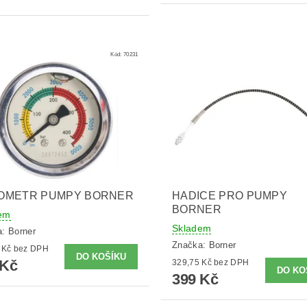
Kód:
70231
OMETR PUMPY BORNER
HADICE PRO PUMPY
BORNER
em
Skladem
a:
Borner
Značka:
Borner
404,13 Kč bez DPH
 Kč
329,75 Kč bez DPH
399 Kč