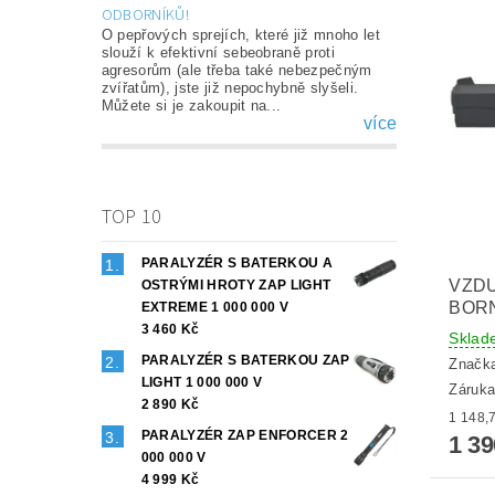
ODBORNÍKŮ!
O pepřových sprejích, které již mnoho let
slouží k efektivní sebeobraně proti
agresorům (ale třeba také nebezpečným
zvířatům), jste již nepochybně slyšeli.
Můžete si je zakoupit na...
více
TOP 10
PARALYZÉR S BATERKOU A
VZD
OSTRÝMI HROTY ZAP LIGHT
BORN
EXTREME 1 000 000 V
3 460 Kč
Sklad
PARALYZÉR S BATERKOU ZAP
Značk
LIGHT 1 000 000 V
Záruka
2 890 Kč
PARALYZÉR ZAP ENFORCER 2
1 3
000 000 V
4 999 Kč