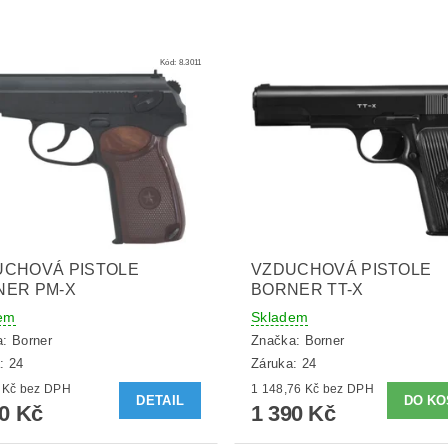
Kód:
8.3011
UCHOVÁ PISTOLE
VZDUCHOVÁ PISTOLE
NER PM-X
BORNER TT-X
em
Skladem
a:
Borner
Značka:
Borner
: 24
Záruka: 24
867,77 Kč bez DPH
1 148,76 Kč bez DPH
DETAIL
50 Kč
1 390 Kč