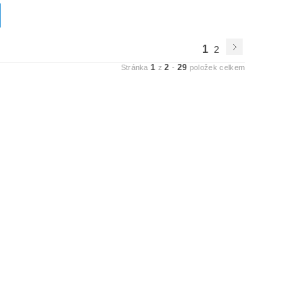
1
2
1
2
29
Stránka
z
-
položek celkem