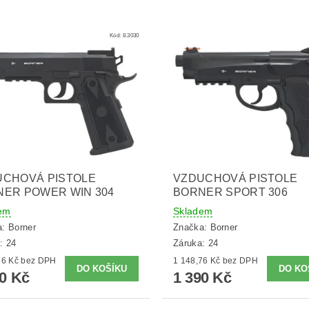
Kód:
8.3030
UCHOVÁ PISTOLE
VZDUCHOVÁ PISTOLE
ER POWER WIN 304
BORNER SPORT 306
em
Skladem
a:
Borner
Značka:
Borner
: 24
Záruka: 24
1 148,76 Kč bez DPH
1 148,76 Kč bez DPH
90 Kč
1 390 Kč