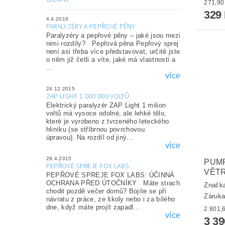
329
4.4.2016
PARALYZÉRY A PEPŘOVÉ PĚNY
Paralyzéry a pepřové pěny – jaké jsou mezi
nimi rozdíly? Pepřová pěna Pepřový sprej
není asi třeba více představovat, určitě jste
o něm již četli a víte, jaké má vlastnosti a
...
více
24.12.2015
ZAP LIGHT 1 000 000 VOLTŮ
Elektrický paralyzér ZAP Light 1 milion
voltů má vysoce odolné, ale lehké tělo,
které je vyrobeno z tvrzeného leteckého
hliníku (se stříbrnou povrchovou
úpravou). Na rozdíl od jiný...
více
29.4.2015
PUM
PEPŘOVÉ SPREJE FOX LABS
VĚT
PEPŘOVÉ SPREJE FOX LABS: ÚČINNÁ
OCHRANA PŘED ÚTOČNÍKY Máte strach
Značk
chodit pozdě večer domů? Bojíte se při
Záruka
návratu z práce, ze školy nebo i za bílého
dne, když máte projít zapadl...
více
3 3