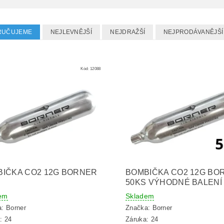
RUČUJEME
NEJLEVNĚJŠÍ
NEJDRAŽŠÍ
NEJPRODÁVANĚJŠÍ
Kód:
12088
IČKA CO2 12G BORNER
BOMBIČKA CO2 12G BO
50KS VÝHODNÉ BALENÍ
em
Skladem
a:
Borner
Značka:
Borner
: 24
Záruka: 24