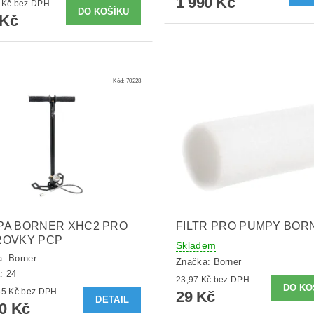
1 990 Kč
271,90 Kč bez DPH
 Kč
Kód:
70228
PA BORNER XHC2 PRO
FILTR PRO PUMPY BOR
ROVKY PCP
Skladem
a:
Borner
Značka:
Borner
: 24
23,97 Kč bez DPH
2 801,65 Kč bez DPH
29 Kč
DETAIL
90 Kč