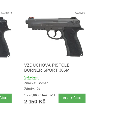
Kód:
8.3040
Kód:
8.3041
VZDUCHOVÁ PISTOLE
BORNER SPORT 306M
Skladem
Značka:
Borner
Záruka: 24
1 776,86 Kč bez DPH
2 150 Kč