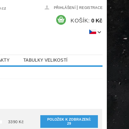
|
.cz
PŘIHLÁŠENÍ
REGISTRACE
KOŠÍK:
0 Kč
AKTY
TABULKY VELIKOSTÍ
POLOŽEK K ZOBRAZENÍ:
3390
Kč
29