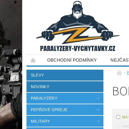
OBCHODNÍ PODMÍNKY
NEJČAS
SLEVY
BO
NOVINKY
PARALYZÉRY
PEPŘOVÉ SPREJE
NA
MILITARY
AK