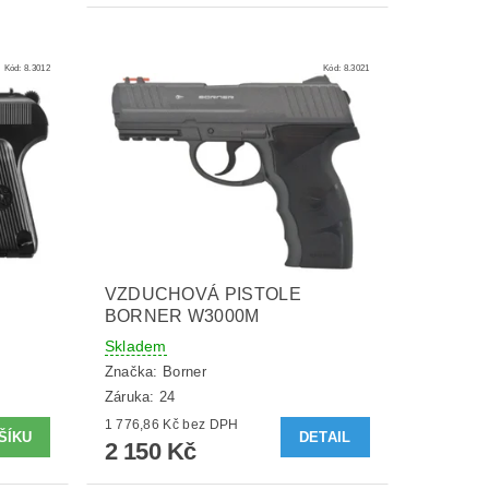
Kód:
8.3012
Kód:
8.3021
VZDUCHOVÁ PISTOLE
BORNER W3000M
Skladem
Značka:
Borner
Záruka: 24
1 776,86 Kč bez DPH
DETAIL
2 150 Kč