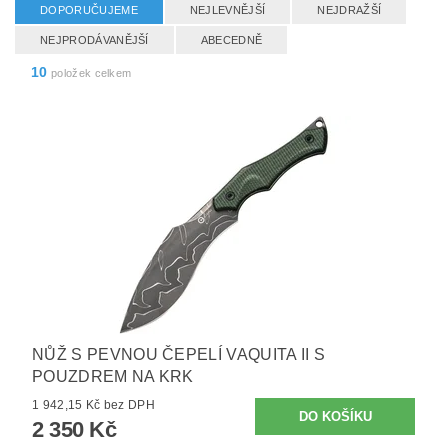
DOPORUČUJEME
NEJLEVNĚJŠÍ
NEJDRAŽŠÍ
NEJPRODÁVANĚJŠÍ
ABECEDNĚ
10
položek celkem
NŮŽ S PEVNOU ČEPELÍ VAQUITA II S
POUZDREM NA KRK
1 942,15 Kč bez DPH
2 350 Kč