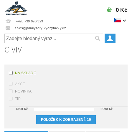
0 Kč
+420 739 090 329
sales@paralyzery-vychytavky.cz
CIVIVI
NA SKLADĚ
AKCE
NOVINKA
TIP
1390
Kč
2990
Kč
POLOŽEK K ZOBRAZENÍ:
10