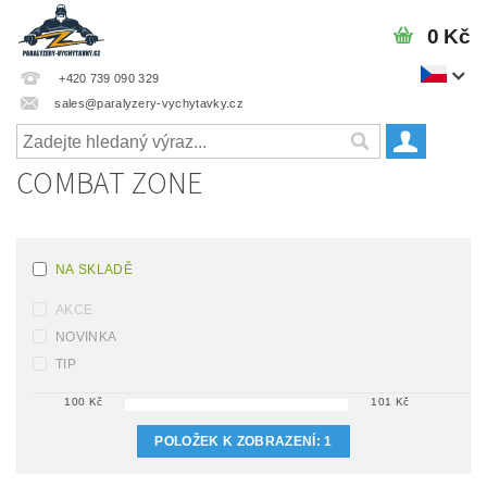
0 Kč
+420 739 090 329
sales@paralyzery-vychytavky.cz
COMBAT ZONE
NA SKLADĚ
AKCE
NOVINKA
TIP
100
Kč
101
Kč
POLOŽEK K ZOBRAZENÍ:
1