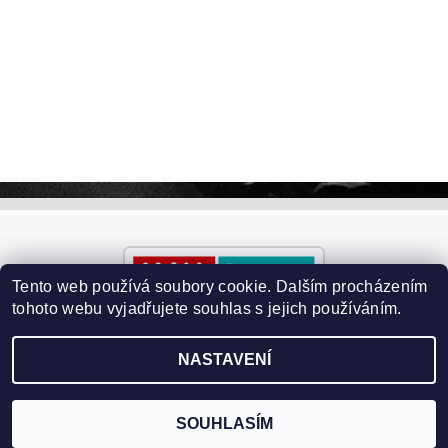
Tento web používá soubory cookie. Dalším procházením
tohoto webu vyjadřujete souhlas s jejich používáním.
NASTAVENÍ
2026 ©
Paralyzery-vychytavky.cz
, všechna práva vyhrazena
Vytvořil Shoptet
SOUHLASÍM