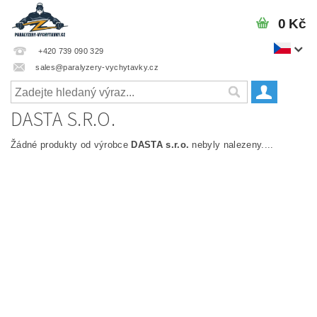
0 Kč
+420 739 090 329
sales@paralyzery-vychytavky.cz
DASTA S.R.O.
Žádné produkty od výrobce
DASTA s.r.o.
nebyly nalezeny....