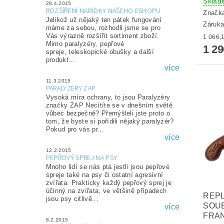
Sklad
28.4.2015
ROZŠÍŘENÍ NABÍDKY NAŠEHO ESHOPU
Značk
Jelikož už nějaký ten pátek fungování
Záruka
máme za sebou, rozhodli jsme se pro
Vás výrazně rozšířit sortiment zboží.
Mimo paralyzéry, pepřové
1 2
spreje, teleskopické obušky a další
produkt...
více
11.3.2015
PARALYZÉRY ZAP
Vysoká míra ochrany, to jsou Paralyzéry
značky ZAP Necítíte se v dnešním světě
vůbec bezpečně? Přemýšleli jste proto o
tom, že byste si pořídili nějaký paralyzér?
Pokud pro vás pr...
více
12.2.2015
PEPŘOVÝ SPREJ NA PSY
Mnoho lidí se nás ptá jestli jsou pepřové
spreje také na psy či ostatní agresivní
zvířata. Prakticky každý pepřový sprej je
účinný na zvířata, ve většině případech
REPL
jsou psy citlivě...
SOU
více
FRAN
8.2.2015