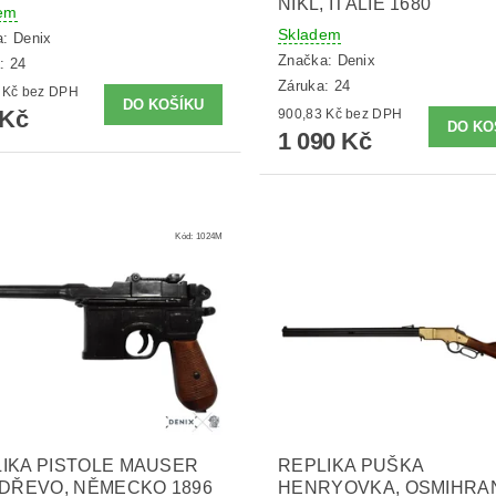
NIKL, ITÁLIE 1680
em
Skladem
a:
Denix
Značka:
Denix
: 24
Záruka: 24
800,83 Kč bez DPH
 Kč
900,83 Kč bez DPH
1 090 Kč
Kód:
1024M
IKA PISTOLE MAUSER
REPLIKA PUŠKA
 DŘEVO, NĚMECKO 1896
HENRYOVKA, OSMIHRA