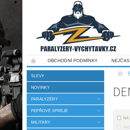
OBCHODNÍ PODMÍNKY
NEJČAS
SLEVY
DE
NOVINKY
PARALYZÉRY
PEPŘOVÉ SPREJE
NA
MILITARY
AK