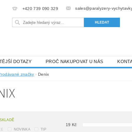
sales@paralyzery-vychytavky
+420 739 090 329
TĚJŠÍ DOTAZY
PROČ NAKUPOVAT U NÁS
KONT
Prodávané značky
Denix
NIX
 SKLADĚ
19
Kč
CE
NOVINKA
TIP