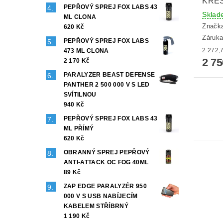
KŘES
PEPŘOVÝ SPREJ FOX LABS 43
Sklad
ML CLONA
Značk
620 Kč
Záruka
PEPŘOVÝ SPREJ FOX LABS
473 ML CLONA
2 7
2 170 Kč
PARALYZER BEAST DEFENSE
PANTHER 2 500 000 V S LED
SVÍTILNOU
940 Kč
PEPŘOVÝ SPREJ FOX LABS 43
ML PŘÍMÝ
620 Kč
OBRANNÝ SPREJ PEPŘOVÝ
ANTI-ATTACK OC FOG 40ML
89 Kč
ZAP EDGE PARALYZÉR 950
000 V S USB NABÍJECÍM
KABELEM STŘÍBRNÝ
1 190 Kč