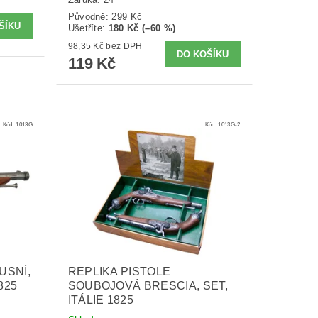
Původně:
299 Kč
Ušetříte
:
180 Kč (–60 %)
98,35 Kč bez DPH
119 Kč
Kód:
1013G
Kód:
1013G-2
USNÍ,
REPLIKA PISTOLE
825
SOUBOJOVÁ BRESCIA, SET,
ITÁLIE 1825