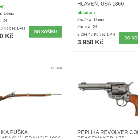
HLAVEŇ, USA 1860
em
Skladem
a:
Denix
Značka:
Denix
: 24
Záruka: 24
1 644,63 Kč bez DPH
90 Kč
3 264,46 Kč bez DPH
3 950 Kč
Kód:
1037
IKA PUŠKA
REPLIKA REVOLVER CO