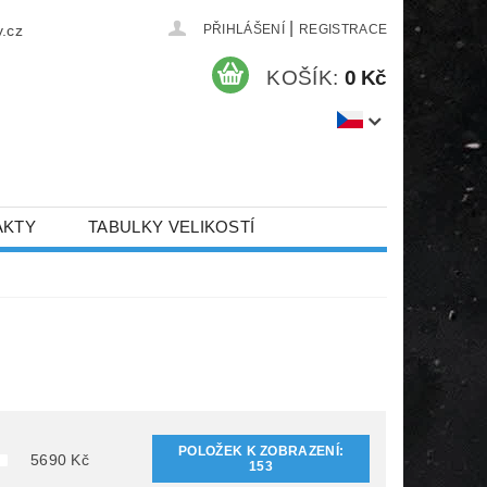
|
.cz
PŘIHLÁŠENÍ
REGISTRACE
KOŠÍK:
0 Kč
AKTY
TABULKY VELIKOSTÍ
POLOŽEK K ZOBRAZENÍ:
5690
Kč
153