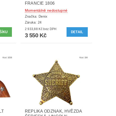
FRANCIE 1806
Momentálně nedostupné
Značka:
Denix
Záruka: 24
2 933,88 Kč bez DPH
DETAIL
3 550 Kč
Kód:
1038
Kód:
104
LT
REPLIKA ODZNAK, HVĚZDA