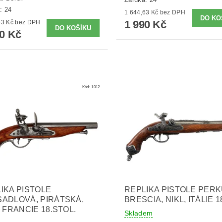
: 24
1 644,63 Kč bez DPH
1 990 Kč
1 644,63 Kč bez DPH
90 Kč
Kód:
1012
IKA PISTOLE
REPLIKA PISTOLE PERK
ADLOVÁ, PIRÁTSKÁ,
BRESCIA, NIKL, ITÁLIE 1
, FRANCIE 18.STOL.
Skladem