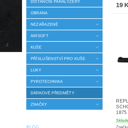
DISTANČNÍ PARALYZÉRY
19 
OBRANA
NEZAŘAZENÉ
AIRSOFT
KUŠE
PŘÍSLUŠENSTVÍ PRO KUŠE
LUKY
PYROTECHNIKA
DÁRKOVÉ PŘEDMĚTY
REPL
ZNAČKY
SCHO
1875
Sklad
BLOG
Značk