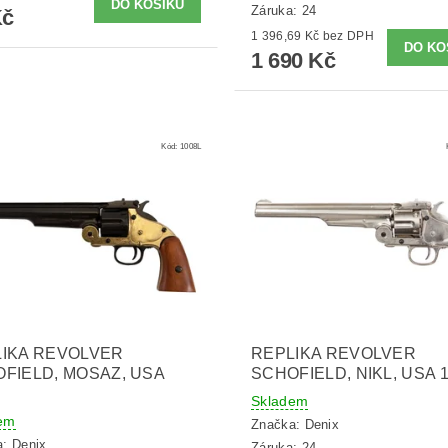
Záruka: 24
Kč
1 396,69 Kč bez DPH
1 690 Kč
Kód:
1008L
IKA REVOLVER
REPLIKA REVOLVER
FIELD, MOSAZ, USA
SCHOFIELD, NIKL, USA 
Skladem
em
Značka:
Denix
a:
Denix
Záruka: 24