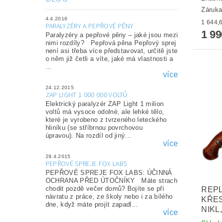
Záruka
4.4.2016
PARALYZÉRY A PEPŘOVÉ PĚNY
1 9
Paralyzéry a pepřové pěny – jaké jsou mezi
nimi rozdíly? Pepřová pěna Pepřový sprej
není asi třeba více představovat, určitě jste
o něm již četli a víte, jaké má vlastnosti a
...
více
24.12.2015
ZAP LIGHT 1 000 000 VOLTŮ
Elektrický paralyzér ZAP Light 1 milion
voltů má vysoce odolné, ale lehké tělo,
které je vyrobeno z tvrzeného leteckého
hliníku (se stříbrnou povrchovou
úpravou). Na rozdíl od jiný...
více
29.4.2015
PEPŘOVÉ SPREJE FOX LABS
PEPŘOVÉ SPREJE FOX LABS: ÚČINNÁ
OCHRANA PŘED ÚTOČNÍKY Máte strach
chodit pozdě večer domů? Bojíte se při
REPL
návratu z práce, ze školy nebo i za bílého
KŘES
dne, když máte projít zapadl...
NIKL
více