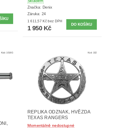
Skladem
Značka:
Denix
Záruka: 24
1 611,57 Kč bez DPH
1 950 Kč
Kód:
1016G
Kód:
102
REPLIKA ODZNAK, HVĚZDA
TEXAS RANGERS
NI,
Momentálně nedostupné