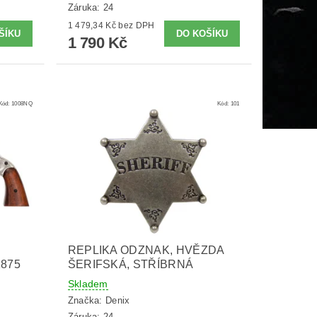
Záruka: 24
1 479,34 Kč bez DPH
1 790 Kč
Kód:
1008NQ
Kód:
101
REPLIKA ODZNAK, HVĚZDA
1875
ŠERIFSKÁ, STŘÍBRNÁ
Skladem
Značka:
Denix
Záruka: 24