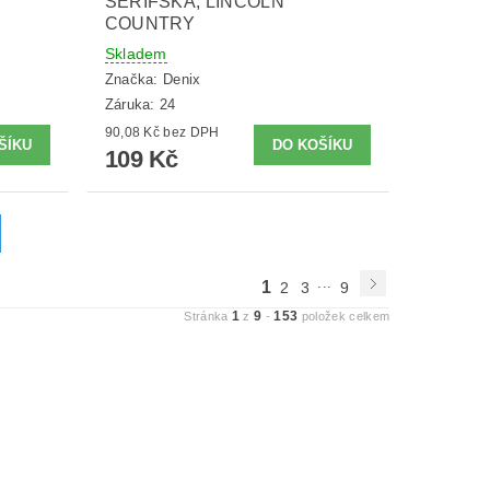
ŠERIFSKÁ, LINCOLN
COUNTRY
Skladem
Značka:
Denix
Záruka: 24
90,08 Kč bez DPH
109 Kč
...
1
2
3
9
1
9
153
Stránka
z
-
položek celkem