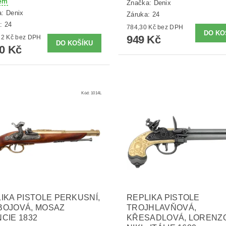
em
Značka:
Denix
a:
Denix
Záruka: 24
: 24
784,30 Kč bez DPH
949 Kč
1 066,12 Kč bez DPH
90 Kč
Kód:
1014L
IKA PISTOLE PERKUSNÍ,
REPLIKA PISTOLE
BOJOVÁ, MOSAZ
TROJHLAVŇOVÁ,
CIE 1832
KŘESADLOVÁ, LORENZO