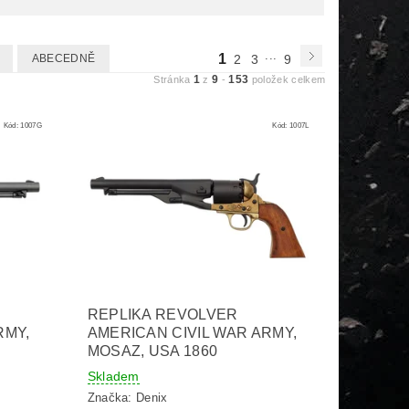
...
1
ABECEDNĚ
2
3
9
1
9
153
Stránka
z
-
položek celkem
Kód:
1007G
Kód:
1007L
REPLIKA REVOLVER
RMY,
AMERICAN CIVIL WAR ARMY,
MOSAZ, USA 1860
Skladem
Značka:
Denix