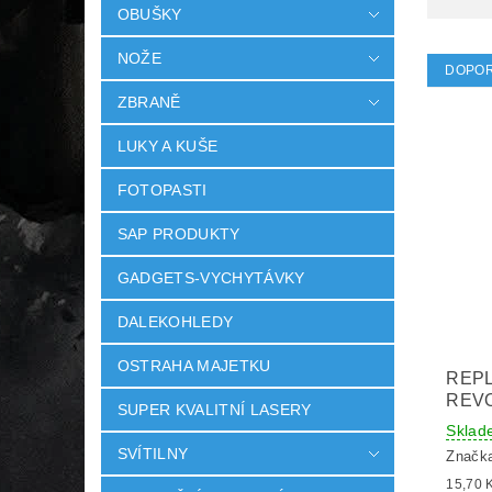
OBUŠKY
NOŽE
DOPO
ZBRANĚ
LUKY A KUŠE
FOTOPASTI
SAP PRODUKTY
GADGETS-VYCHYTÁVKY
DALEKOHLEDY
OSTRAHA MAJETKU
REPL
REV
SUPER KVALITNÍ LASERY
Sklad
SVÍTILNY
Značk