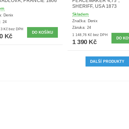
ADLOVÁ, FRANCIE 1806
PEACEMAKER 4,75",
SHERIFF, USA 1873
em
Skladem
a:
Denix
Značka:
Denix
: 24
Záruka: 24
2 272,73 Kč bez DPH
50 Kč
1 148,76 Kč bez DPH
1 390 Kč
DALŠÍ PRODUKTY