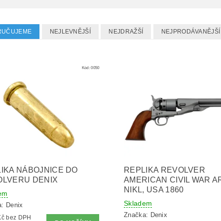
RUČUJEME
NEJLEVNĚJŠÍ
NEJDRAŽŠÍ
NEJPRODÁVANĚJŠÍ
Kód:
0050
IKA NÁBOJNICE DO
REPLIKA REVOLVER
OLVERU DENIX
AMERICAN CIVIL WAR A
NIKL, USA 1860
em
Skladem
a:
Denix
Značka:
Denix
15,70 Kč bez DPH