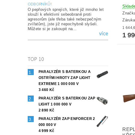
ODBORNÍKŮ!
Sklad
O pepřových sprejích, které již mnoho let
Značk
slouží k efektivní sebeobraně proti
agresorům (ale třeba také nebezpečným
Záruka
zvířatům), jste již nepochybně slyšeli.
Můžete si je zakoupit na...
více
1 9
TOP 10
PARALYZÉR S BATERKOU A
OSTRÝMI HROTY ZAP LIGHT
EXTREME 1 000 000 V
3 460 Kč
PARALYZÉR S BATERKOU ZAP
LIGHT 1 000 000 V
2 890 Kč
PARALYZÉR ZAP ENFORCER 2
000 000 V
REPL
4 999 Kč