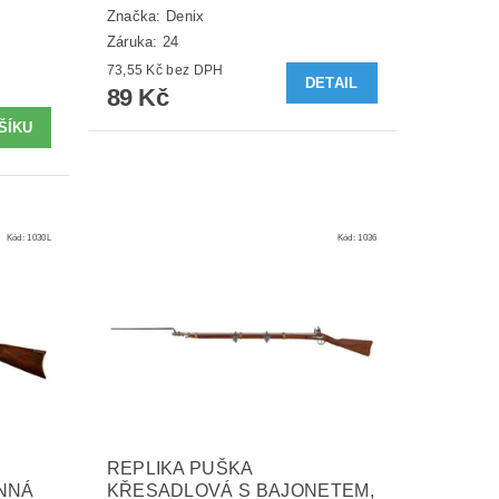
Značka:
Denix
Záruka: 24
73,55 Kč bez DPH
DETAIL
89 Kč
Kód:
1030L
Kód:
1036
REPLIKA PUŠKA
NNÁ
KŘESADLOVÁ S BAJONETEM,