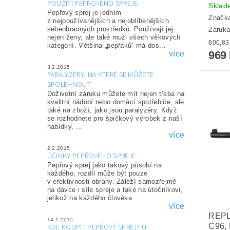
POUŽITÍ PEPŘOVÉHO SPREJE
Sklad
Pepřový sprej je jedním
Značk
z nejpoužívanějších a nejoblíbenějších
sebeobranných prostředků. Používají jej
Záruka
nejen ženy, ale také muži všech věkových
kategorií. Většina „pepřáků“ má dos...
969
více
3.2.2015
PARALYZÉRY, NA KTERÉ SE MŮŽETE
SPOLEHNOUT
Doživotní záruku můžete mít nejen třeba na
kvalitní nádobí nebo domácí spotřebiče, ale
také na zboží, jako jsou paralyzéry. Když
se rozhodnete pro špičkový výrobek z naší
nabídky, ...
více
2.2.2015
ÚČINKY PEPŘOVÉHO SPREJE
Pepřový sprej jako takový působí na
každého, rozdíl může být pouze
v efektivnosti obrany. Záleží samozřejmě
na dávce i síle spreje a také na útočníkovi,
jelikož na každého člověka ...
více
REPL
14.1.2015
C96,
KDE KOUPIT PEPŘOVÝ SPREJ? U