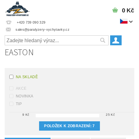
0 Kč
+420 739 090 329
sales@paralyzery-vychytavky.cz
EASTON
NA SKLADĚ
AKCE
NOVINKA
TIP
9
Kč
25
Kč
POLOŽEK K ZOBRAZENÍ:
7