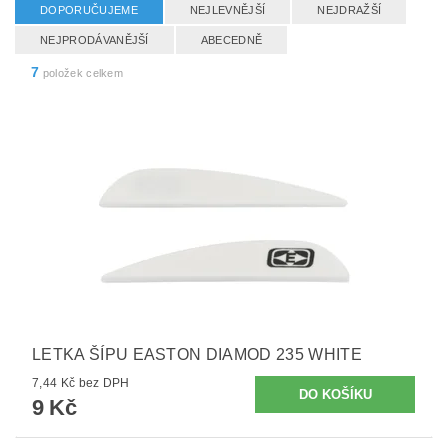
DOPORUČUJEME
NEJLEVNĚJŠÍ
NEJDRAŽŠÍ
NEJPRODÁVANĚJŠÍ
ABECEDNĚ
7
položek celkem
LETKA ŠÍPU EASTON DIAMOD 235 WHITE
7,44 Kč bez DPH
9 Kč