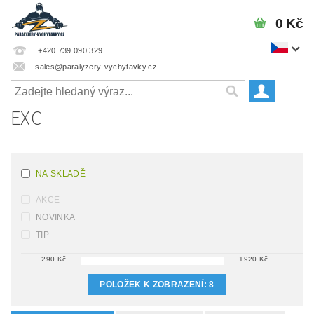
0 Kč
+420 739 090 329
sales@paralyzery-vychytavky.cz
EXC
NA SKLADĚ
AKCE
NOVINKA
TIP
290
Kč
1920
Kč
POLOŽEK K ZOBRAZENÍ:
8