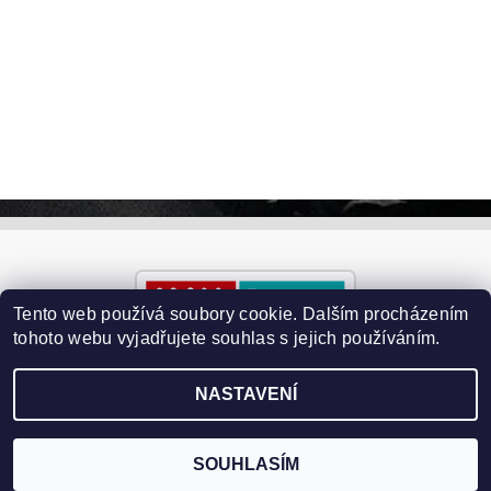
Tento web používá soubory cookie. Dalším procházením
tohoto webu vyjadřujete souhlas s jejich používáním.
NASTAVENÍ
2026 ©
Paralyzery-vychytavky.cz
, všechna práva vyhrazena
Vytvořil Shoptet
SOUHLASÍM