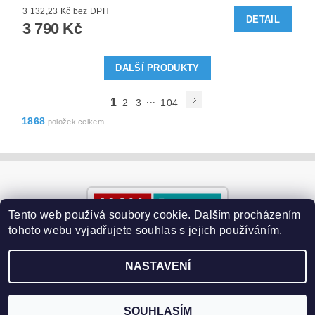
3 132,23 Kč bez DPH
DETAIL
3 790 Kč
DALŠÍ PRODUKTY
...
1
2
3
104
1868
položek celkem
Tento web používá soubory cookie. Dalším procházením
tohoto webu vyjadřujete souhlas s jejich používáním.
NASTAVENÍ
2026 ©
Paralyzery-vychytavky.cz
, všechna práva vyhrazena
Vytvořil Shoptet
SOUHLASÍM