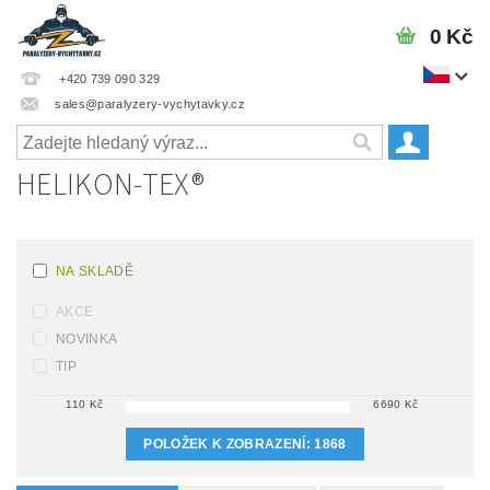
0 Kč
+420 739 090 329
sales@paralyzery-vychytavky.cz
HELIKON-TEX®
NA SKLADĚ
AKCE
NOVINKA
TIP
110
Kč
6690
Kč
POLOŽEK K ZOBRAZENÍ:
1868