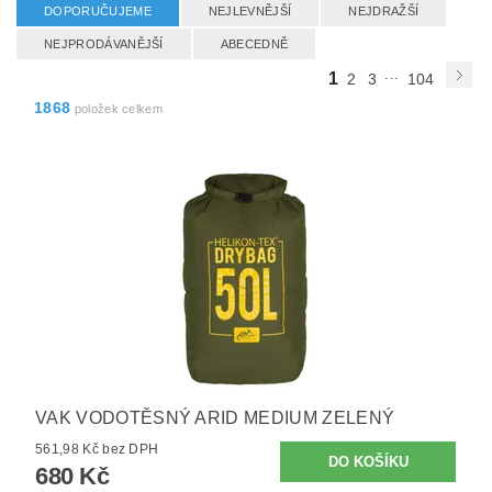
DOPORUČUJEME
NEJLEVNĚJŠÍ
NEJDRAŽŠÍ
NEJPRODÁVANĚJŠÍ
ABECEDNĚ
...
1
2
3
104
1868
položek celkem
VAK VODOTĚSNÝ ARID MEDIUM ZELENÝ
561,98 Kč bez DPH
680 Kč