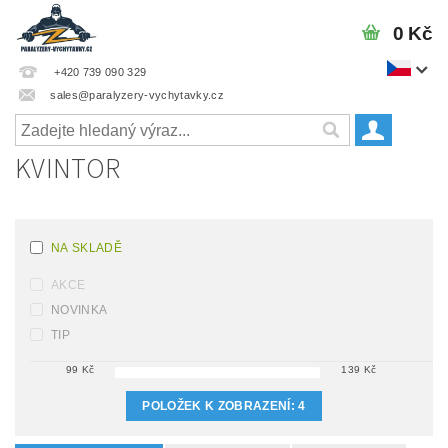
0 Kč
+420 739 090 329
sales@paralyzery-vychytavky.cz
KVINTOR
NA SKLADĚ
AKCE
NOVINKA
TIP
99
Kč
139
Kč
POLOŽEK K ZOBRAZENÍ:
4