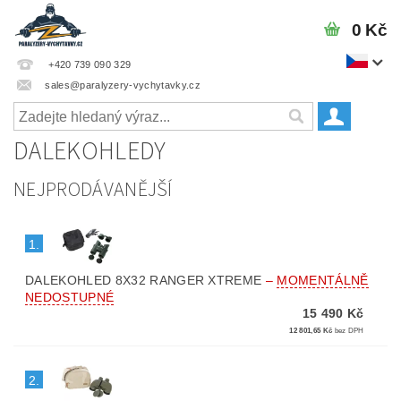
0 Kč
+420 739 090 329
sales@paralyzery-vychytavky.cz
DALEKOHLEDY
NEJPRODÁVANĚJŠÍ
1.
DALEKOHLED 8X32 RANGER XTREME
–
MOMENTÁLNĚ
NEDOSTUPNÉ
15 490 Kč
12 801,65 Kč
bez DPH
2.