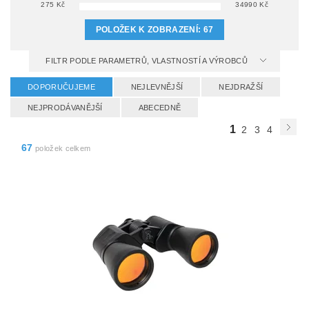
275
Kč
34990
Kč
POLOŽEK K ZOBRAZENÍ:
67
FILTR PODLE PARAMETRŮ, VLASTNOSTÍ A VÝROBCŮ
DOPORUČUJEME
NEJLEVNĚJŠÍ
NEJDRAŽŠÍ
NEJPRODÁVANĚJŠÍ
ABECEDNĚ
1
2
3
4
67
položek celkem