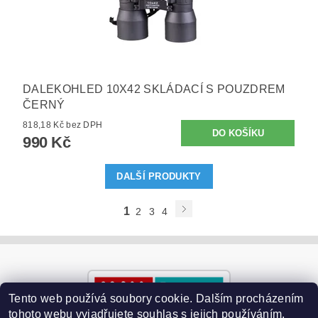
DALEKOHLED 10X42 SKLÁDACÍ S POUZDREM
ČERNÝ
818,18 Kč bez DPH
990 Kč
DALŠÍ PRODUKTY
1
2
3
4
Tento web používá soubory cookie. Dalším procházením
tohoto webu vyjadřujete souhlas s jejich používáním.