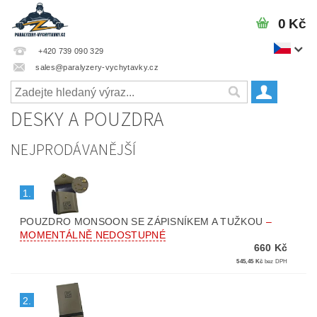
0 Kč
+420 739 090 329
sales@paralyzery-vychytavky.cz
DESKY A POUZDRA
NEJPRODÁVANĚJŠÍ
1.
POUZDRO MONSOON SE ZÁPISNÍKEM A TUŽKOU
–
MOMENTÁLNĚ NEDOSTUPNÉ
660 Kč
545,45 Kč
bez DPH
2.