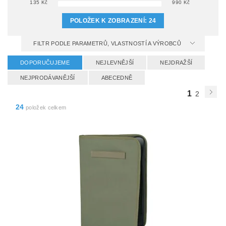
135
Kč
990
Kč
POLOŽEK K ZOBRAZENÍ:
24
FILTR PODLE PARAMETRŮ, VLASTNOSTÍ A VÝROBCŮ
DOPORUČUJEME
NEJLEVNĚJŠÍ
NEJDRAŽŠÍ
NEJPRODÁVANĚJŠÍ
ABECEDNĚ
1
2
24
položek celkem