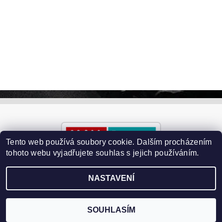
Tento web používá soubory cookie. Dalším procházením
tohoto webu vyjadřujete souhlas s jejich používáním.
NASTAVENÍ
2026 ©
Paralyzery-vychytavky.cz
, všechna práva vyhrazena
Vytvořil Shoptet
SOUHLASÍM