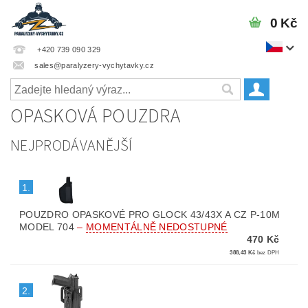
0 Kč
+420 739 090 329
sales@paralyzery-vychytavky.cz
OPASKOVÁ POUZDRA
NEJPRODÁVANĚJŠÍ
1.
POUZDRO OPASKOVÉ PRO GLOCK 43/43X A CZ P-10M
MODEL 704
–
MOMENTÁLNĚ NEDOSTUPNÉ
470 Kč
388,43 Kč
bez DPH
2.