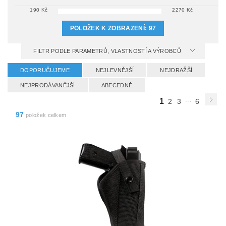
190
Kč
2270
Kč
POLOŽEK K ZOBRAZENÍ:
97
FILTR PODLE PARAMETRŮ, VLASTNOSTÍ A VÝROBCŮ
DOPORUČUJEME
NEJLEVNĚJŠÍ
NEJDRAŽŠÍ
NEJPRODÁVANĚJŠÍ
ABECEDNĚ
...
1
2
3
6
97
položek celkem