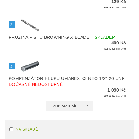
129 Kč
106,61 Kč
bez DPH
2.
PRUŽINA PÍSTU BROWNING X-BLADE
–
SKLADEM
499 Kč
412,40 Kč
bez DPH
3.
KOMPENZÁTOR HLUKU UMAREX K3 NEO 1/2"-20 UNF
–
DOČASNĚ NEDOSTUPNÉ
1 090 Kč
900,83 Kč
bez DPH
ZOBRAZIT VÍCE
NA SKLADĚ