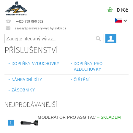
0 Kč
+420 739 090 329
sales@paralyzery-vychytavky.cz
PŘÍSLUŠENSTVÍ
DOPLŇKY VZDUCHOVKY
DOPLŇKY PRO
VZDUCHOVKY
NÁHRADNÍ DÍLY
ČIŠTĚNÍ
ZÁSOBNÍKY
NEJPRODÁVANĚJŠÍ
MODERÁTOR PRO ASG TAC
–
SKLADEM
1.