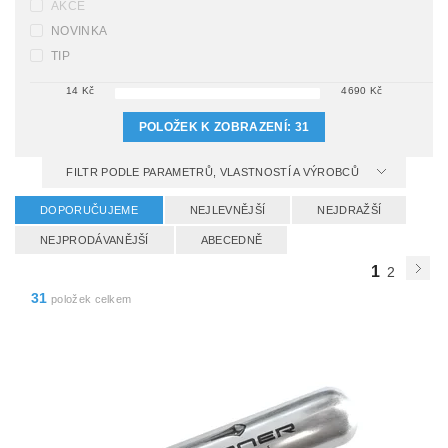
AKCE
NOVINKA
TIP
14
Kč
4690
Kč
POLOŽEK K ZOBRAZENÍ:
31
FILTR PODLE PARAMETRŮ, VLASTNOSTÍ A VÝROBCŮ
DOPORUČUJEME
NEJLEVNĚJŠÍ
NEJDRAŽŠÍ
NEJPRODÁVANĚJŠÍ
ABECEDNĚ
1
2
31
položek celkem