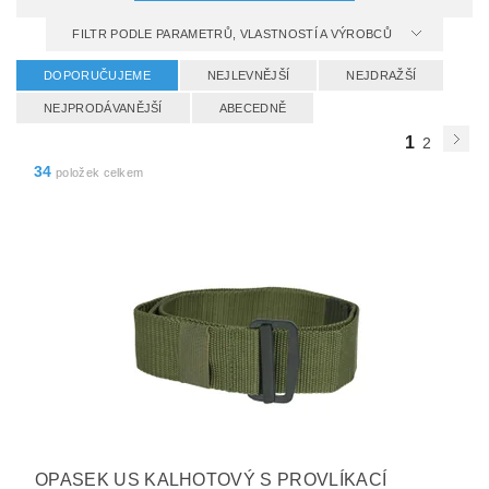
FILTR PODLE PARAMETRŮ, VLASTNOSTÍ A VÝROBCŮ
DOPORUČUJEME
NEJLEVNĚJŠÍ
NEJDRAŽŠÍ
NEJPRODÁVANĚJŠÍ
ABECEDNĚ
1
2
34
položek celkem
OPASEK US KALHOTOVÝ S PROVLÍKACÍ