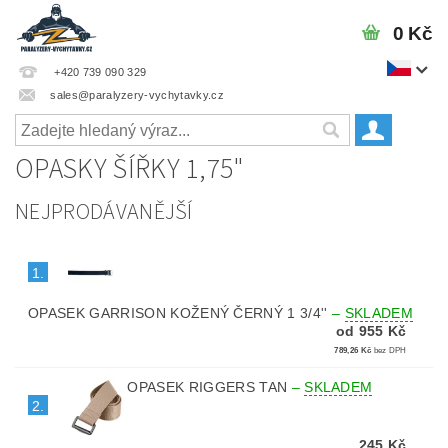
0 Kč
+420 739 090 329
sales@paralyzery-vychytavky.cz
OPASKY ŠÍŘKY 1,75"
NEJPRODÁVANĚJŠÍ
1.
OPASEK GARRISON KOŽENÝ ČERNÝ 1 3/4''
–
SKLADEM
od 955 Kč
789,26 Kč
bez DPH
OPASEK RIGGERS TAN
–
SKLADEM
2.
245 Kč