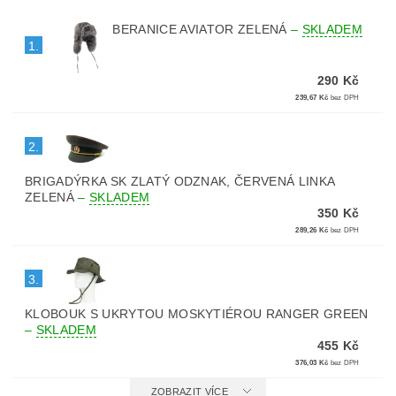
BERANICE AVIATOR ZELENÁ
–
SKLADEM
1.
290 Kč
239,67 Kč
bez DPH
2.
BRIGADÝRKA SK ZLATÝ ODZNAK, ČERVENÁ LINKA
ZELENÁ
–
SKLADEM
350 Kč
289,26 Kč
bez DPH
3.
KLOBOUK S UKRYTOU MOSKYTIÉROU RANGER GREEN
–
SKLADEM
455 Kč
376,03 Kč
bez DPH
ZOBRAZIT VÍCE