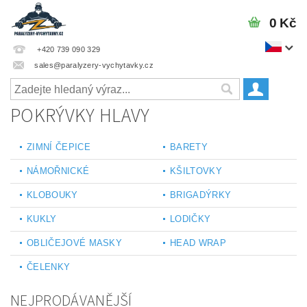
0 Kč
+420 739 090 329
sales@paralyzery-vychytavky.cz
POKRÝVKY HLAVY
ZIMNÍ ČEPICE
BARETY
NÁMOŘNICKÉ
KŠILTOVKY
KLOBOUKY
BRIGADÝRKY
KUKLY
LODIČKY
OBLIČEJOVÉ MASKY
HEAD WRAP
ČELENKY
NEJPRODÁVANĚJŠÍ