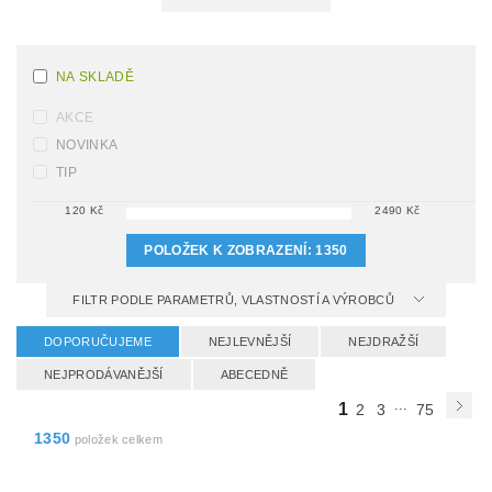
NA SKLADĚ
AKCE
NOVINKA
TIP
120
Kč
2490
Kč
POLOŽEK K ZOBRAZENÍ:
1350
FILTR PODLE PARAMETRŮ, VLASTNOSTÍ A VÝROBCŮ
DOPORUČUJEME
NEJLEVNĚJŠÍ
NEJDRAŽŠÍ
NEJPRODÁVANĚJŠÍ
ABECEDNĚ
...
1
2
3
75
1350
položek celkem