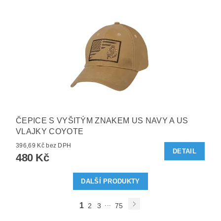
ČEPICE S VYŠITÝM ZNAKEM US NAVY A US
VLAJKY COYOTE
396,69 Kč bez DPH
DETAIL
480 Kč
DALŠÍ PRODUKTY
...
1
2
3
75