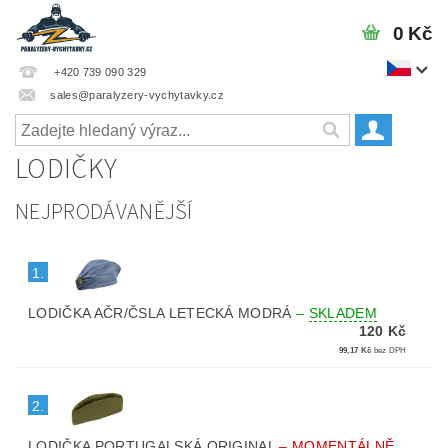
0 Kč
+420 739 090 329
sales@paralyzery-vychytavky.cz
LODIČKY
NEJPRODÁVANĚJŠÍ
1.
LODIČKA AČR/ČSLA LETECKÁ MODRÁ
–
SKLADEM
120 Kč
99,17 Kč
bez DPH
2.
LODIČKA PORTUGALSKÁ ORIGINAL
–
MOMENTÁLNĚ