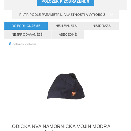
POLOŽEK K ZOBRAZENÍ:
8
FILTR PODLE PARAMETRŮ, VLASTNOSTÍ A VÝROBCŮ
DOPORUČUJEME
NEJLEVNĚJŠÍ
NEJDRAŽŠÍ
NEJPRODÁVANĚJŠÍ
ABECEDNĚ
8
položek celkem
LODIČKA NVA NÁMOŘNICKÁ VOJÍN MODRÁ