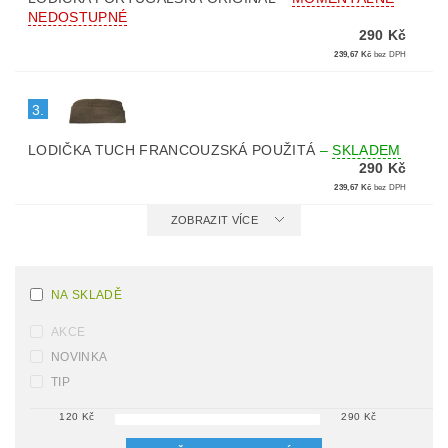
NEDOSTUPNÉ
290 Kč
239,67 Kč
bez DPH
3.
LODIČKA TUCH FRANCOUZSKÁ POUŽITÁ
–
SKLADEM
290 Kč
239,67 Kč
bez DPH
ZOBRAZIT VÍCE
NA SKLADĚ
AKCE
NOVINKA
TIP
120
Kč
290
Kč