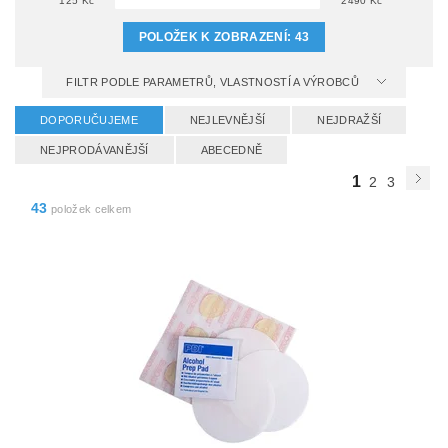
125
Kč
2490
Kč
POLOŽEK K ZOBRAZENÍ:
43
FILTR PODLE PARAMETRŮ, VLASTNOSTÍ A VÝROBCŮ
DOPORUČUJEME
NEJLEVNĚJŠÍ
NEJDRAŽŠÍ
NEJPRODÁVANĚJŠÍ
ABECEDNĚ
1
2
3
43
položek celkem