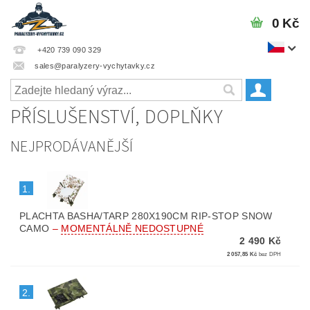
0 Kč
+420 739 090 329
sales@paralyzery-vychytavky.cz
PŘÍSLUŠENSTVÍ, DOPLŇKY
NEJPRODÁVANĚJŠÍ
1.
PLACHTA BASHA/TARP 280X190CM RIP-STOP SNOW
CAMO
–
MOMENTÁLNĚ NEDOSTUPNÉ
2 490 Kč
2 057,85 Kč
bez DPH
2.