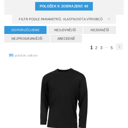
POLOŽEK K ZOBRAZENÍ:
90
FILTR PODLE PARAMETRŮ, VLASTNOSTÍ A VÝROBCŮ
DOPORUČUJEME
NEJLEVNĚJŠÍ
NEJDRAŽŠÍ
NEJPRODÁVANĚJŠÍ
ABECEDNĚ
...
1
2
3
5
90
položek celkem