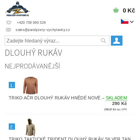
0 Kč
+420 739 090 329
sales@paralyzery-vychytavky.cz
DLOUHÝ RUKÁV
NEJPRODÁVANĚJŠÍ
1.
TRIKO AČR DLOUHÝ RUKÁV HNĚDÉ NOVÉ
–
SKLADEM
290 Kč
239,67 Kč
bez DPH
2.
TRIKO TAKTICKÉ TRIDENT DLOUHÝ RUKÁV SILVER TAN