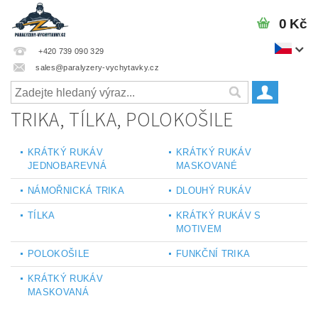
0 Kč
+420 739 090 329
sales@paralyzery-vychytavky.cz
TRIKA, TÍLKA, POLOKOŠILE
KRÁTKÝ RUKÁV
KRÁTKÝ RUKÁV
JEDNOBAREVNÁ
MASKOVANÉ
NÁMOŘNICKÁ TRIKA
DLOUHÝ RUKÁV
TÍLKA
KRÁTKÝ RUKÁV S
MOTIVEM
POLOKOŠILE
FUNKČNÍ TRIKA
KRÁTKÝ RUKÁV
MASKOVANÁ