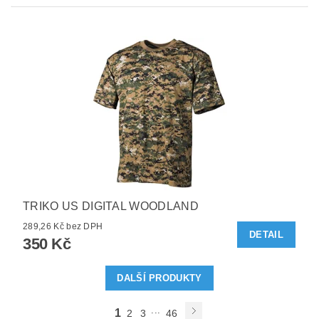
TRIKO US DIGITAL WOODLAND
289,26 Kč bez DPH
DETAIL
350 Kč
DALŠÍ PRODUKTY
...
1
2
3
46