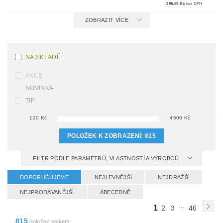
396,69 Kč
bez DPH
ZOBRAZIT VÍCE
NA SKLADĚ
AKCE
NOVINKA
TIP
120
Kč
4500
Kč
POLOŽEK K ZOBRAZENÍ:
815
FILTR PODLE PARAMETRŮ, VLASTNOSTÍ A VÝROBCŮ
DOPORUČUJEME
NEJLEVNĚJŠÍ
NEJDRAŽŠÍ
NEJPRODÁVANĚJŠÍ
ABECEDNĚ
...
1
2
3
46
815
položek celkem