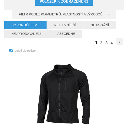
POLOŽEK K ZOBRAZENÍ:
62
FILTR PODLE PARAMETRŮ, VLASTNOSTÍ A VÝROBCŮ
DOPORUČUJEME
NEJLEVNĚJŠÍ
NEJDRAŽŠÍ
NEJPRODÁVANĚJŠÍ
ABECEDNĚ
1
2
3
4
62
položek celkem