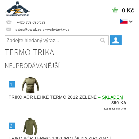
0 Kč
+420 739 090 329
sales@paralyzery-vychytavky.cz
TERMO TRIKA
NEJPRODÁVANĚJŠÍ
1.
TRIKO AČR LEHKÉ TERMO 2012 ZELENÉ
–
SKLADEM
390 Kč
322,31 Kč
bez DPH
2.
TRIKO AČR TERMO 2000 /ROLÁK NA ZIP/ ZIMNÍ
–